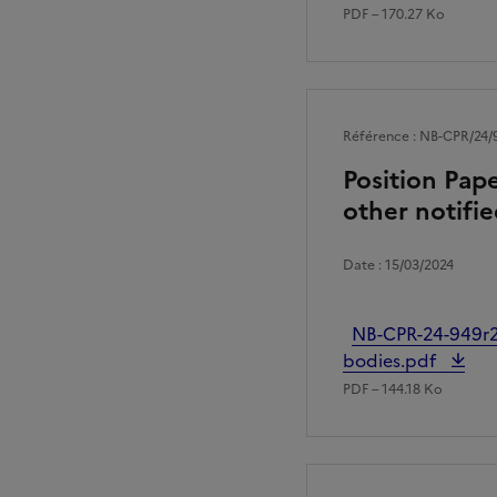
PDF – 170.27 Ko
Référence : NB-CPR/24/
Position Pape
other notifi
Date : 15/03/2024
Fichier
NB-CPR-24-949r2-
bodies.pdf
PDF – 144.18 Ko