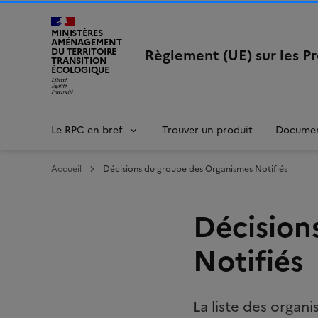
MINISTÈRES
AMÉNAGEMENT
Règlement (UE) sur les P
DU TERRITOIRE
TRANSITION
ÉCOLOGIQUE
LIBERTÉ, ÉGALITÉ, FRATERNITÉ
Le RPC en bref
Trouver un produit
Documen
Accueil
Décisions du groupe des Organismes Notifiés
Décision
Notifiés
La liste des organ