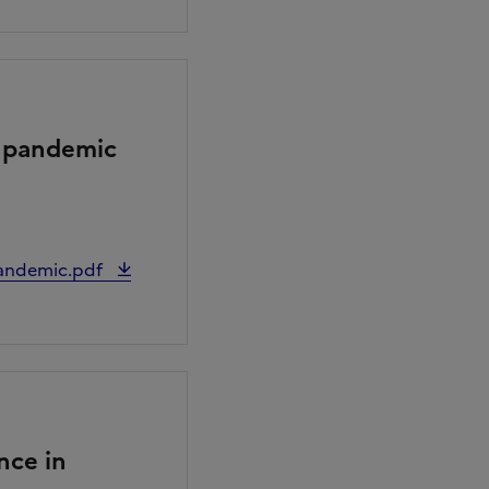
19 pandemic
 pandemic.pdf
nce in