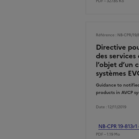
PDF – 327.85 Ko
Référence : NB-CPR/19/
Directive pou
des services 
l’objet d’un
systèmes EVC
Guidance to notified
products in AVCP sys
Date : 12/11/2019
Fichier
NB-CPR 19-813r1
PDF – 1.19 Mo