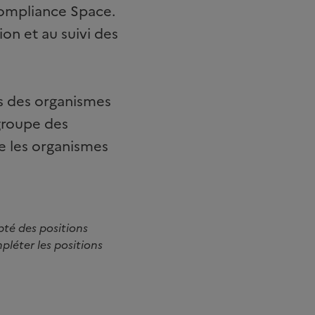
Compliance Space.
tion et au suivi des
es des organismes
 groupe des
ue les organismes
pté des positions
pléter les positions