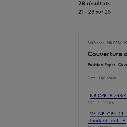
28 résultats
21 - 28 sur 28
Référence : NB-CPR/19/
Couverture 
Position Paper - Co
Date : 14/01/2020
Fichier
NB-CPR 19-793r4 
PDF – 542.54 Ko
Fichier
VF_NB_CPR_19_7
standards.pdf