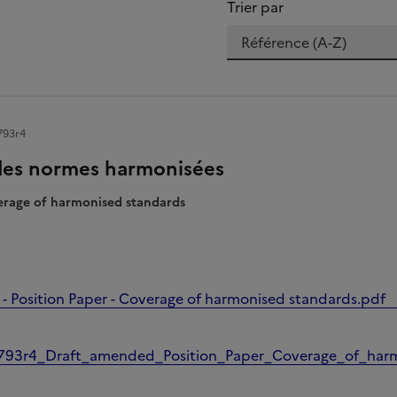
Trier par
793r4
des normes harmonisées
verage of harmonised standards
- Position Paper - Coverage of harmonised standards.pdf
93r4_Draft_amended_Position_Paper_Coverage_of_har