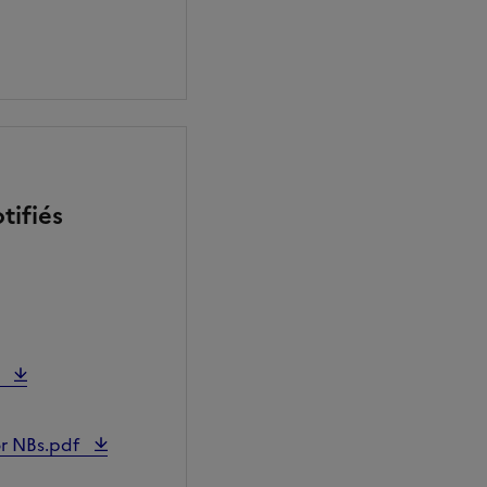
tifiés
f
or NBs.pdf