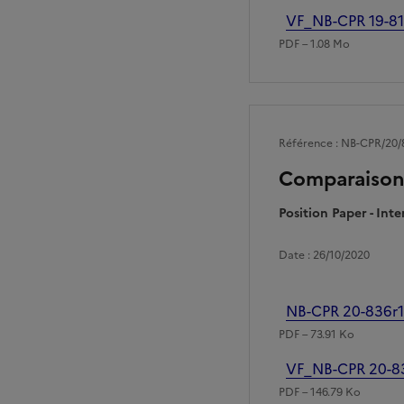
Fichier
VF_NB-CPR 19-81
PDF – 1.08 Mo
Référence : NB-CPR/20/
Comparaisons
Position Paper - In
Date : 26/10/2020
Fichier
NB-CPR 20-836r1 
PDF – 73.91 Ko
Fichier
VF_NB-CPR 20-836
PDF – 146.79 Ko