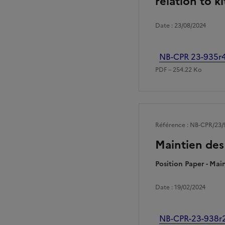
relation to ki
Date : 23/08/2024
Fichier
NB-CPR 23-935r4 -
PDF – 254.22 Ko
Référence : NB-CPR/23/
Maintien des 
Position Paper - Mai
Date : 19/02/2024
Fichier
NB-CPR-23-938r2-