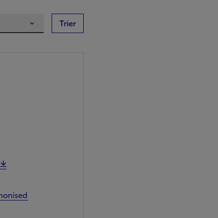
Trier
monised